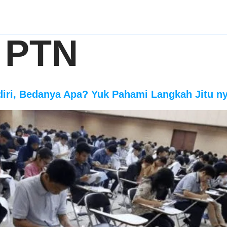
:
PTN
iri, Bedanya Apa? Yuk Pahami Langkah Jitu ny