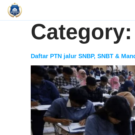
Category
Daftar PTN jalur SNBP, SNBT & Mand